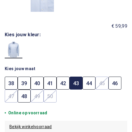
€ 59,99
Kies jouw kleur:
Kies jouw maat
38
39
40
41
42
43
44
45
46
(Deze optie i
47
48
49
50
(Deze optie is momenteel niet beschikbaar.)
(Deze optie is momenteel niet beschikbaar.)
(Deze optie is momenteel niet beschik
Online op voorraad
Bekijk winkelvoorraad