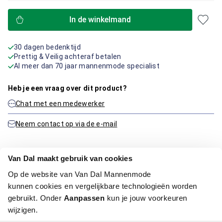
In de winkelmand
30 dagen bedenktijd
Prettig & Veilig achteraf betalen
Al meer dan 70 jaar mannenmode specialist
Heb je een vraag over dit product?
Chat met een medewerker
Neem contact op via de e-mail
Van Dal maakt gebruik van cookies
Productinformatie
Op de website van Van Dal Mannenmode
kunnen cookies en vergelijkbare technologieën worden
Artikelnummer
1000077-22-43
gebruikt. Onder
Aanpassen
kun je jouw voorkeuren
Kleur:
Licht Blauw
wijzigen.