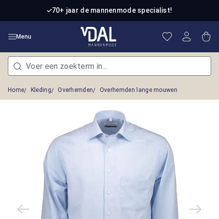
Ga naar de hoofdinhoud
70+ jaar de mannenmode specialist!
Je hebt 0 item
Win
Menu
Home
Kleding
Overhemden
Overhemden lange mouwen
Afbeeldingengalerij overslaan