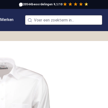
20544
beoordelingen
9,1/10
w
Merken