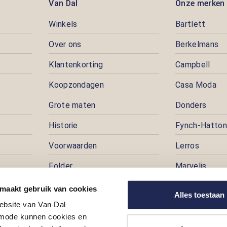
Van Dal
Onze merken
Winkels
Bartlett
Over ons
Berkelmans
Klantenkorting
Campbell
Koopzondagen
Casa Moda
Grote maten
Donders
Historie
Fynch-Hatton
Voorwaarden
Lerros
Folder
Marvelis
Pers
Pioneer
 maakt gebruik van cookies
Alles toestaan
ebsite van Van Dal
Prijspuzzel
ode kunnen cookies en
Vacatures