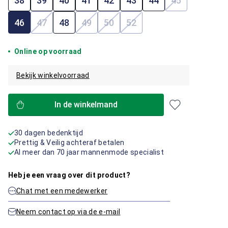
38
39
40
41
42
43
44
45
(Deze optie i
46
47
48
49
50
52
(Deze optie is momenteel niet beschikbaar.)
(Deze optie is momenteel niet beschik
(Deze optie is momenteel niet b
(Deze optie is momenteel 
Online op voorraad
Bekijk winkelvoorraad
In de winkelmand
30 dagen bedenktijd
Prettig & Veilig achteraf betalen
Al meer dan 70 jaar mannenmode specialist
Heb je een vraag over dit product?
Chat met een medewerker
Neem contact op via de e-mail