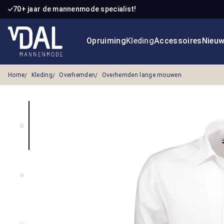
70+ jaar de mannenmode specialist!
 naar de hoofdinhoud
Ga naar de zoekopdracht
Ga naar de hoofdnavigatie
Opruiming
Kleding
Accessoires
Nieu
Home
Kleding
Overhemden
Overhemden lange mouwen
Afbeeldingengalerij overslaan