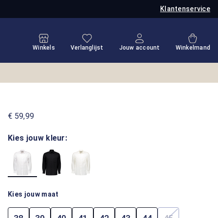
Klantenservice
Je hebt 0 items op je verlanglijstje
Winkel
Winkels
Verlanglijst
Jouw account
Winkelmand
€ 59,99
Kies jouw kleur:
Kies jouw maat