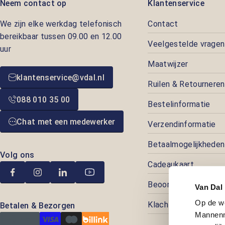
Neem contact op
Klantenservice
We zijn elke werkdag telefonisch
Contact
bereikbaar tussen 09.00 en 12.00
Veelgestelde vragen
uur
Maatwijzer
klantenservice@vdal.nl
Ruilen & Retourneren
088 010 35 00
Bestelinformatie
Chat met een medewerker
Verzendinformatie
Betaalmogelijkheden
Volg ons
Cadeaukaart
Beoordelingen
Van Dal
Op de w
Klachtenafhandeling
Betalen & Bezorgen
Mannenm