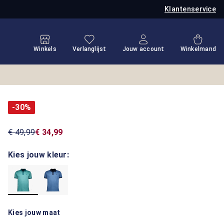
Klantenservice
Je hebt 0 items op je verlanglijstje
Winkel
Winkels
Verlanglijst
Jouw account
Winkelmand
-30%
€ 49,99
€ 34,99
Kies jouw kleur:
Kies jouw maat