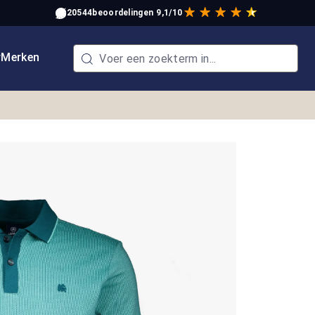
20544
beoordelingen
9,1/10
w
Merken