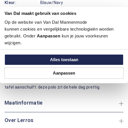
Kleur:
Blauw/Navy
Materiaal:
100% Katoen
Van Dal maakt gebruik van cookies
Pasvorm:
Modern Fit
Motief:
All over motief
Op de website van Van Dal Mannenmode
kunnen cookies en vergelijkbare technologieën worden
gebruikt. Onder
Aanpassen
kun je jouw voorkeuren
Deze polo van Lerros draagt prettig en ziet er verzorgd uit.
wijzigen.
Het katoen voelt zacht aan, ademt goed en helpt vocht snel
af te voeren, handig op warme dagen en onderweg. De
modern fit pasvorm sluit mooi aan en geeft tegelijk een fijne
Alles toestaan
bewegingsruimte. De kraag, knoopsluiting en contrasterende
boorden zorgen voor een nette afwerking, terwijl de effen
Aanpassen
print met het subtiele borstlogo rustig oogt en makkelijk
combineert. Of je nu een rondje door het dorp loopt of aan
tafel aanschuift: deze polo zit de hele dag prettig.
Maatinformatie
Over Lerros