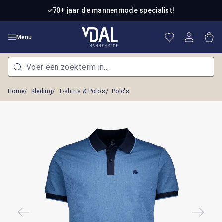
Ga naar de hoofdinhoud
70+ jaar de mannenmode specialist!
Je hebt 0 item
Win
Menu
Home
Kleding
T-shirts & Polo's
Polo's
Afbeeldingengalerij overslaan