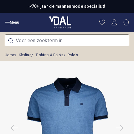
Ga naar de hoofdinhoud
70+ jaar de mannenmode specialist!
Je hebt 0 item
Win
Menu
Home
Kleding
T-shirts & Polo's
Polo's
Afbeeldingengalerij overslaan