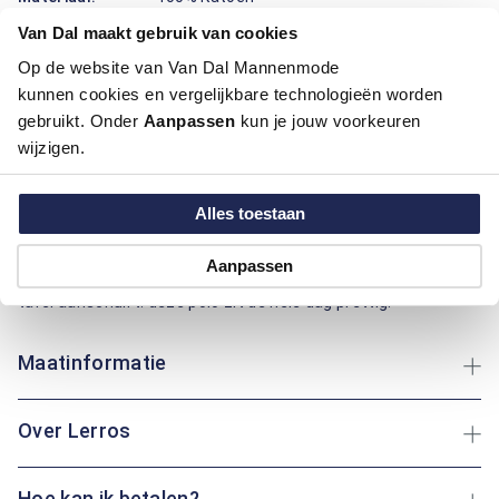
Pasvorm:
Modern Fit
Van Dal maakt gebruik van cookies
Motief:
All over motief
Op de website van Van Dal Mannenmode
kunnen cookies en vergelijkbare technologieën worden
Deze polo van Lerros draagt prettig en ziet er verzorgd uit.
gebruikt. Onder
Aanpassen
kun je jouw voorkeuren
Het katoen voelt zacht aan, ademt goed en helpt vocht snel
wijzigen.
af te voeren, handig op warme dagen en onderweg. De
modern fit pasvorm sluit mooi aan en geeft tegelijk een fijne
bewegingsruimte. De kraag, knoopsluiting en contrasterende
Alles toestaan
boorden zorgen voor een nette afwerking, terwijl de effen
print met het subtiele borstlogo rustig oogt en makkelijk
Aanpassen
combineert. Of je nu een rondje door het dorp loopt of aan
tafel aanschuift: deze polo zit de hele dag prettig.
Maatinformatie
Over Lerros
Hoe kan ik betalen?