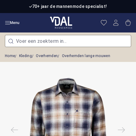
Ga naar de hoofdinhoud
70+ jaar de mannenmode specialist!
Je hebt 0 item
Win
Menu
Home
Kleding
Overhemden
Overhemden lange mouwen
Afbeeldingengalerij overslaan