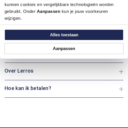
kunnen cookies en vergelijkbare technologieën worden
gebruikt. Onder
Aanpassen
kun je jouw voorkeuren
Dit overhemd van Lerros heeft een klassieke boord, lange
wijzigen.
mouwen en een modern fit pasvorm. De okerkleurige en
blauwe tinten geven het een warme uitstraling. Perfect voor
zowel een wandeling met de hond als een ontspannen dag
Alles toestaan
thuis: dit kledingstuk biedt altijd comfort.
Aanpassen
Maatinformatie
Over Lerros
Hoe kan ik betalen?