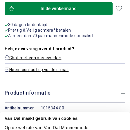
In de winkelmand
30 dagen bedenktijd
Prettig & Veilig achteraf betalen
Al meer dan 70 jaar mannenmode specialist
Heb je een vraag over dit product?
Chat met een medewerker
Neem contact op via de e-mail
Productinformatie
Artikelnummer
1015844-80
Kleur:
Donker Geel / Oker, Geel
Van Dal maakt gebruik van cookies
Materiaal:
100% Katoen
Pasvorm:
Modern Fit
Op de website van Van Dal Mannenmode