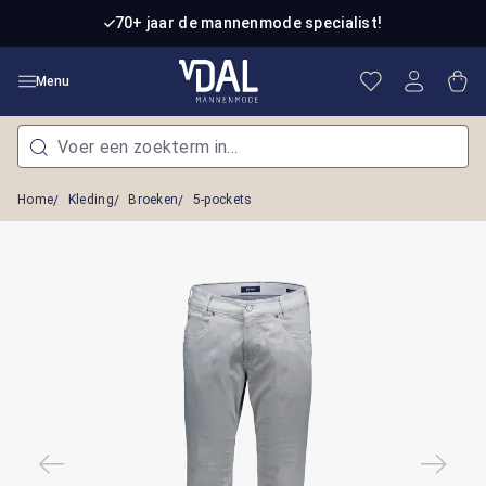
Ga naar de hoofdinhoud
70+ jaar de mannenmode specialist!
Je hebt 0 item
Win
Menu
Home
Kleding
Broeken
5-pockets
Afbeeldingengalerij overslaan