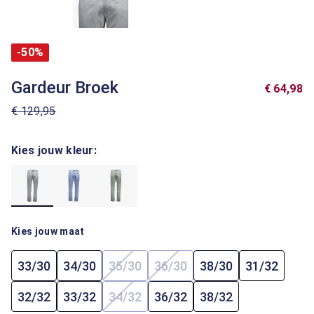
-50%
Gardeur Broek
€ 64,98
€ 129,95
Kies jouw kleur:
Kies jouw maat
33/30
34/30
35/30
36/30
38/30
31/32
(Deze optie is momenteel niet beschi
(Deze optie is momenteel ni
32/32
33/32
34/32
36/32
38/32
(Deze optie is momenteel niet beschi