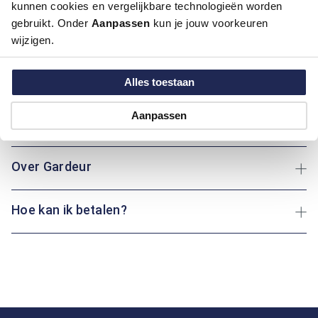
kunnen cookies en vergelijkbare technologieën worden
Artikelnummer
1016365-76
gebruikt. Onder
Aanpassen
kun je jouw voorkeuren
Kleur:
Ecru / Kit, Wit
wijzigen.
Materiaal:
96% Katoen / 4% Elastaan
Pasvorm:
Modern Fit
Alles toestaan
Motief:
All over motief
Aanpassen
Maatinformatie
Over Gardeur
Hoe kan ik betalen?