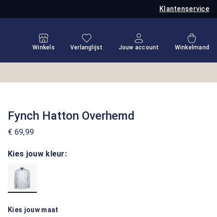
Klantenservice
Je hebt 0 items op je verlanglijstje
Winkel
Winkels
Verlanglijst
Jouw account
Winkelmand
Fynch Hatton Overhemd
€ 69,99
Kies jouw kleur:
Kies jouw maat