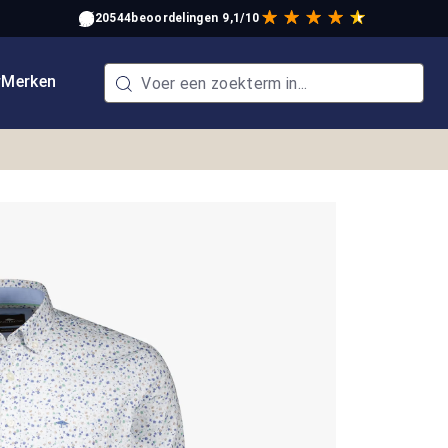
20544
beoordelingen
9,1/10
w
Merken