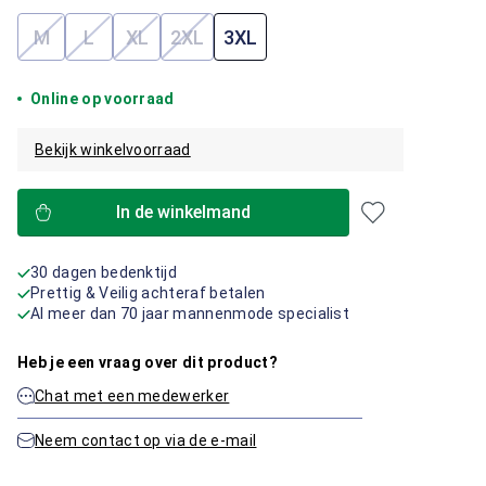
M
L
XL
2XL
3XL
(Deze optie is momenteel niet beschikbaar.)
(Deze optie is momenteel niet beschikbaar.)
(Deze optie is momenteel niet beschikbaar.)
(Deze optie is momenteel niet beschik
Online op voorraad
Bekijk winkelvoorraad
In de winkelmand
30 dagen bedenktijd
Prettig & Veilig achteraf betalen
Al meer dan 70 jaar mannenmode specialist
Heb je een vraag over dit product?
Chat met een medewerker
Neem contact op via de e-mail