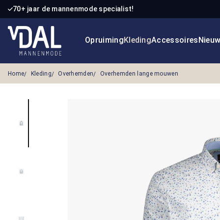
70+ jaar de mannenmode specialist!
 naar de hoofdinhoud
Ga naar de zoekopdracht
Ga naar de hoofdnavigatie
Opruiming
Kleding
Accessoires
Nieu
Home
Kleding
Overhemden
Overhemden lange mouwen
Afbeeldingengalerij overslaan