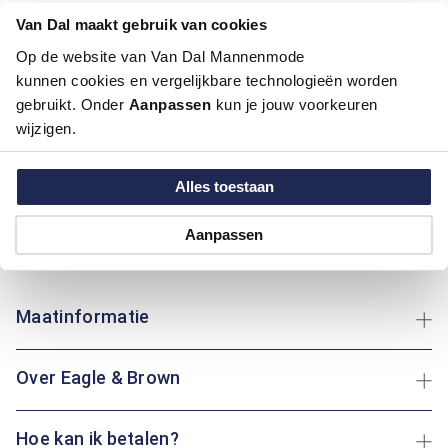
Kleur:
Brique, Oranje
Van Dal maakt gebruik van cookies
Materiaal:
100% Polyester
Pasvorm:
Regular Fit
Op de website van Van Dal Mannenmode
Motief:
Uni motief
kunnen cookies en vergelijkbare technologieën worden
gebruikt. Onder
Aanpassen
kun je jouw voorkeuren
wijzigen.
Deze winterjas van Eagle & Brown biedt comfort en warmte
met een regular fit pasvorm. Gemaakt van polyester, is deze
jas licht en duurzaam, ideaal voor koude dagen. De jas heeft
Alles toestaan
een praktische capuchon en ritszakken voor extra gemak.
Polyester zorgt voor een aangename warmtebehoud en is
Aanpassen
onderhoudsvriendelijk. Of je nu buiten wandelt of binnen
ontspant: deze jas houdt je altijd heerlijk warm.
Maatinformatie
Over Eagle & Brown
Hoe kan ik betalen?