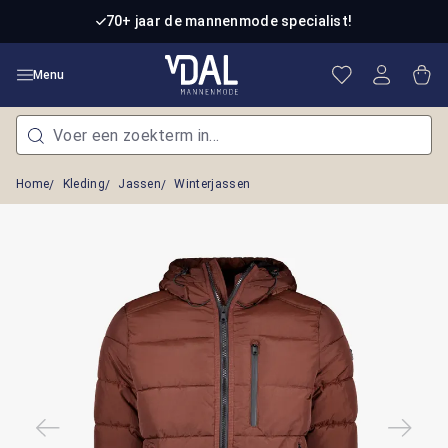
Ga naar de hoofdinhoud
70+ jaar de mannenmode specialist!
Je hebt 0 item
Win
Menu
Home
Kleding
Jassen
Winterjassen
Afbeeldingengalerij overslaan