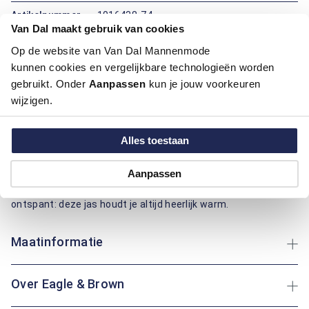
Artikelnummer
1016438-74
Van Dal maakt gebruik van cookies
Kleur:
Brique, Oranje
Materiaal:
100% Polyester
Op de website van Van Dal Mannenmode
Pasvorm:
Regular Fit
kunnen cookies en vergelijkbare technologieën worden
Motief:
Uni motief
gebruikt. Onder
Aanpassen
kun je jouw voorkeuren
wijzigen.
Deze winterjas van Eagle & Brown biedt comfort en warmte
met een regular fit pasvorm. Gemaakt van polyester, is deze
Alles toestaan
jas licht en duurzaam, ideaal voor koude dagen. De jas heeft
een praktische capuchon en ritszakken voor extra gemak.
Aanpassen
Polyester zorgt voor een aangename warmtebehoud en is
onderhoudsvriendelijk. Of je nu buiten wandelt of binnen
ontspant: deze jas houdt je altijd heerlijk warm.
Maatinformatie
Over Eagle & Brown