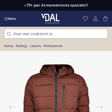
Ga naar de hoofdinhoud
70+ jaar de mannenmode specialist!
Je hebt 0 item
Win
Menu
Home
Kleding
Jassen
Winterjassen
Afbeeldingengalerij overslaan