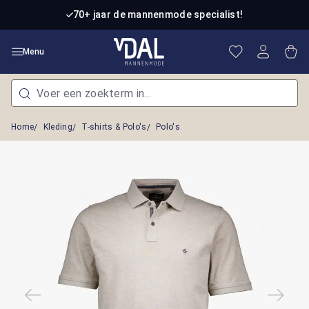
Ga naar de hoofdinhoud
70+ jaar de mannenmode specialist!
Je hebt 0 item
Win
Menu
Home
Kleding
T-shirts & Polo's
Polo's
Afbeeldingengalerij overslaan