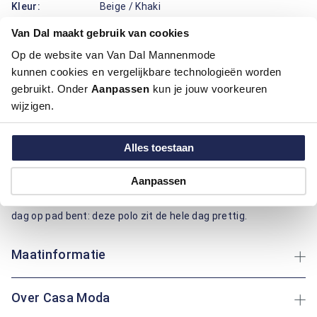
Kleur:
Beige / Khaki
Materiaal:
95% Katoen / 5% Elastaan
Van Dal maakt gebruik van cookies
Pasvorm:
Casual Fit
Motief:
Uni motief
Op de website van Van Dal Mannenmode
kunnen cookies en vergelijkbare technologieën worden
gebruikt. Onder
Aanpassen
kun je jouw voorkeuren
Deze polo van Casa Moda draagt prettig en ziet er verzorgd
wijzigen.
uit. De casual fit pasvorm geeft fijne bewegingsruimte en valt
mooi recht. De combinatie van Katoen en elastaan voelt
zacht aan, ademt goed en veert mee, zodat je de hele dag
Alles toestaan
comfortabel blijft en de stof netjes in vorm blijft. De effen
print met subtiel borstlogo zorgt voor een rustige uitstraling
Aanpassen
die makkelijk combineert. De knoopsluiting en stevige kraag
geven een nette afwerking. Of je nu een rondje loopt of een
dag op pad bent: deze polo zit de hele dag prettig.
Maatinformatie
Over Casa Moda