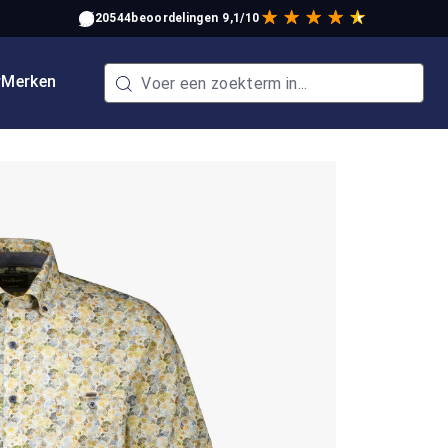
20544
beoordelingen
9,1/10
w
Merken