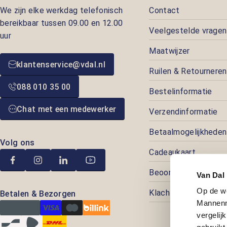
We zijn elke werkdag telefonisch
Contact
bereikbaar tussen 09.00 en 12.00
Veelgestelde vragen
uur
Maatwijzer
klantenservice@vdal.nl
Ruilen & Retourneren
088 010 35 00
Bestelinformatie
Chat met een medewerker
Verzendinformatie
Betaalmogelijkheden
Volg ons
Cadeaukaart
Beoordelingen
Van Dal
Op de w
Klachtenafhandeling
Betalen & Bezorgen
Mannenm
vergelij