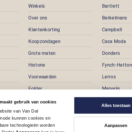
Winkels
Bartlett
Over ons
Berkelmans
Klantenkorting
Campbell
Koopzondagen
Casa Moda
Grote maten
Donders
Historie
Fynch-Hatton
Voorwaarden
Lerros
Folder
Marvelis
Pers
Pioneer
 maakt gebruik van cookies
Alles toestaan
ebsite van Van Dal
Prijspuzzel
ode kunnen cookies en
Vacatures
kbare technologieën worden
Aanpassen