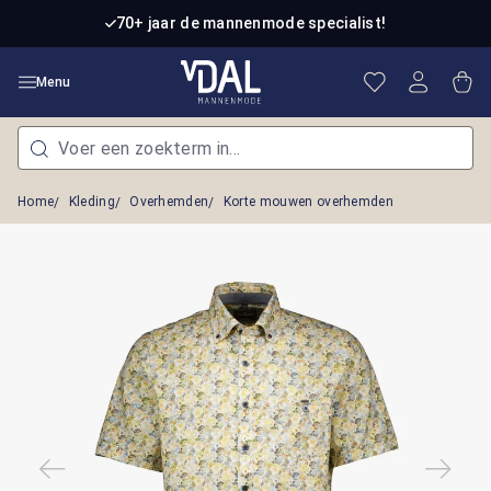
Ga naar de hoofdinhoud
70+ jaar de mannenmode specialist!
Je hebt 0 item
Win
Menu
Home
Kleding
Overhemden
Korte mouwen overhemden
Afbeeldingengalerij overslaan