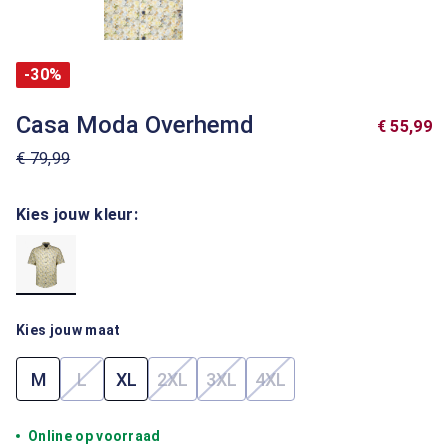
-30%
Casa Moda Overhemd
€ 55,99
€ 79,99
Kies jouw kleur:
Kies jouw maat
M
L
XL
2XL
3XL
4XL
(Deze optie is momenteel niet beschikbaar.)
(Deze optie is momenteel niet beschik
(Deze optie is momenteel niet 
(Deze optie is momenteel
Online op voorraad