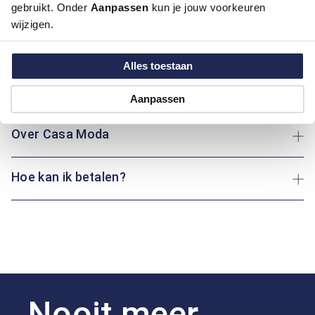
Kleur:
Donker Geel - Oker, Geel
gebruikt. Onder
Aanpassen
kun je jouw voorkeuren
Materiaal:
100% Katoen
wijzigen.
Pasvorm:
Casual Fit
Motief:
All over motief
Alles toestaan
Maatinformatie
Aanpassen
Over Casa Moda
Hoe kan ik betalen?
Nooit meer