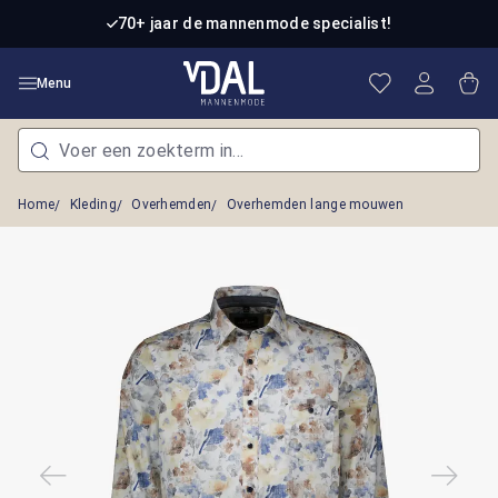
Ga naar de hoofdinhoud
70+ jaar de mannenmode specialist!
Je hebt 0 item
Win
Menu
Home
Kleding
Overhemden
Overhemden lange mouwen
Afbeeldingengalerij overslaan