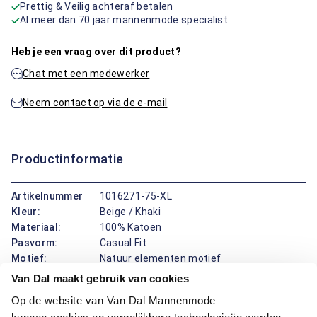
Prettig & Veilig achteraf betalen
Al meer dan 70 jaar mannenmode specialist
Heb je een vraag over dit product?
Chat met een medewerker
Neem contact op via de e-mail
Productinformatie
Artikelnummer
1016271-75-XL
Kleur:
Beige / Khaki
Materiaal:
100% Katoen
Pasvorm:
Casual Fit
Motief:
Natuur elementen motief
Van Dal maakt gebruik van cookies
Dit overhemd van Casa Moda biedt een klassieke boord en
Op de website van Van Dal Mannenmode
een comfortabele pasvorm, ideaal voor elke gelegenheid.