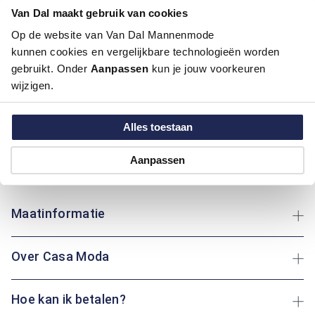
Van Dal maakt gebruik van cookies
Pasvorm:
Casual Fit
Motief:
Natuur elementen motief
Op de website van Van Dal Mannenmode
kunnen cookies en vergelijkbare technologieën worden
Dit overhemd van Casa Moda combineert een klassieke boord
gebruikt. Onder
Aanpassen
kun je jouw voorkeuren
met een modern fit pasvorm, wat zorgt voor een eigentijdse
wijzigen.
uitstraling. Het katoen biedt niet alleen een aangenaam
draagcomfort, maar ook duurzaamheid en ademend
Alles toestaan
vermogen. Het natuurmotief geeft het overhemd een uniek
karakter, perfect voor verschillende gelegenheden. Of je nu
een wandeling maakt of geniet van een gezellige avond thuis:
Aanpassen
dit kledingstuk biedt altijd stijl en comfort.
Maatinformatie
Over Casa Moda
Hoe kan ik betalen?