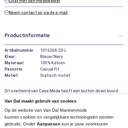
Chat met een medewerker
Neem contact op via de e-mail
Productinformatie
Artikelnummer
1016268-20-L
Kleur:
Blauw/Navy
Materiaal:
100% Katoen
Pasvorm:
Casual Fit
Motief:
Grafisch motief
Dit overhemd van Casa Moda heeft een button-down boord
en een regular fit pasvorm, wat zorgt voor een comfortabele
Van Dal maakt gebruik van cookies
uitstraling. Gemaakt van katoen, biedt het een aangenaam
draagcomfort en is het perfect voor dagelijks gebruik. Het
Op de website van Van Dal Mannenmode
grafische motief voegt een speels element toe, ideaal voor
kunnen cookies en vergelijkbare technologieën worden
verschillende gelegenheden. Of je nu een wandeling maakt of
gebruikt. Onder
Aanpassen
kun je jouw voorkeuren