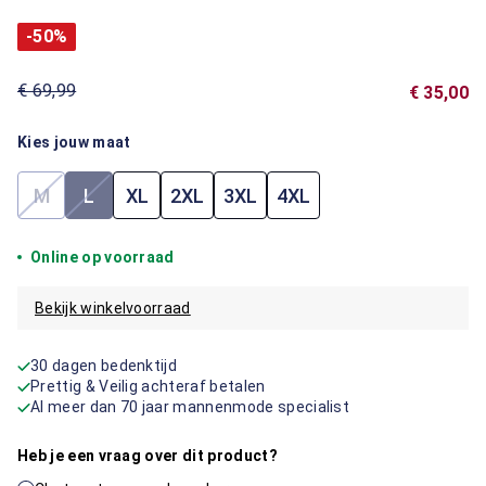
-50%
€ 69,99
€ 35,00
Kies jouw maat
M
L
XL
2XL
3XL
4XL
(Deze optie is momenteel niet beschikbaar.)
(Deze optie is momenteel niet beschikbaar.)
Online op voorraad
Bekijk winkelvoorraad
30 dagen bedenktijd
Prettig & Veilig achteraf betalen
Al meer dan 70 jaar mannenmode specialist
Heb je een vraag over dit product?