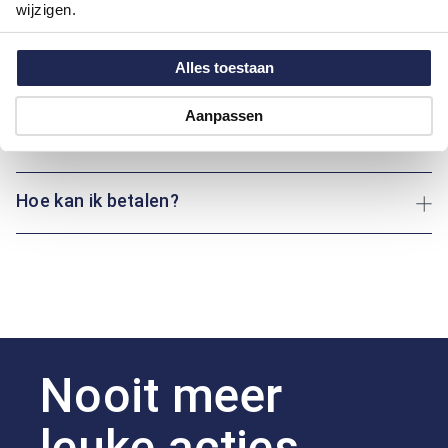
geniet van een rustige middag thuis: dit overhemd biedt altijd
wijzigen.
de juiste balans tussen comfort en stijl.
Alles toestaan
Maatinformatie
Aanpassen
Over Casa Moda
Hoe kan ik betalen?
Nooit meer
leuke acties