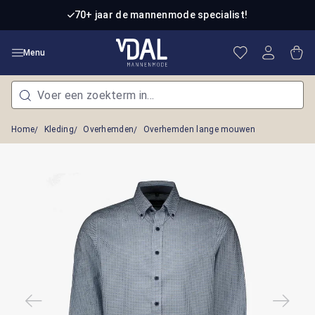
Ga naar de hoofdinhoud
70+ jaar de mannenmode specialist!
Je hebt 0 item
Win
Menu
Home
Kleding
Overhemden
Overhemden lange mouwen
Afbeeldingengalerij overslaan