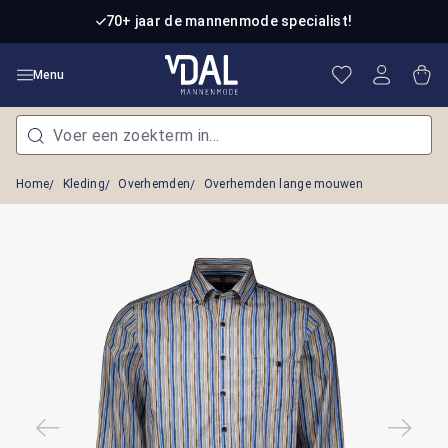
Ga naar de hoofdinhoud
70+ jaar de mannenmode specialist!
Je hebt 0 item
Win
Menu
Home
Kleding
Overhemden
Overhemden lange mouwen
Afbeeldingengalerij overslaan