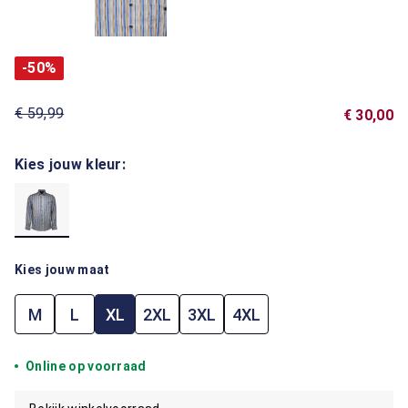
-50%
€ 59,99
€ 30,00
Kies jouw kleur:
Kies jouw maat
M
L
XL
2XL
3XL
4XL
Online op voorraad