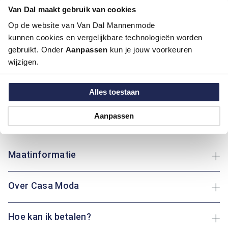
Van Dal maakt gebruik van cookies
Pasvorm:
Casual Fit
Motief:
Strepen motief
Op de website van Van Dal Mannenmode
kunnen cookies en vergelijkbare technologieën worden
Dit overhemd van Casa Moda biedt een regular fit pasvorm
gebruikt. Onder
Aanpassen
kun je jouw voorkeuren
met een button-down boord. Het gestreepte motief voegt
wijzigen.
een speels element toe, terwijl de katoenen stof zorgt voor
ademend comfort. Ideaal voor elke gelegenheid, van een
Alles toestaan
wandeling tot een dag thuis. Het katoen biedt niet alleen een
zacht gevoel, maar is ook duurzaam en gemakkelijk te
onderhouden. Of je nu een vergadering hebt of een wandeling
Aanpassen
maakt: dit kledingstuk zorgt altijd voor een frisse uitstraling.
Maatinformatie
Over Casa Moda
Hoe kan ik betalen?