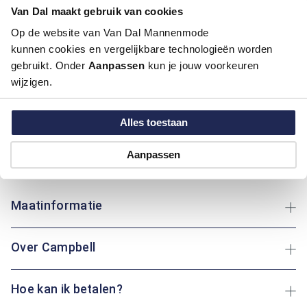
Pasvorm:
Regular Fit
Van Dal maakt gebruik van cookies
Motief:
Uni motief
Op de website van Van Dal Mannenmode
kunnen cookies en vergelijkbare technologieën worden
Deze trui van Campbell biedt een regular fit pasvorm met een
gebruikt. Onder
Aanpassen
kun je jouw voorkeuren
laag opstaande boord, ideaal voor dagelijks comfort. Gemaakt
wijzigen.
van katoen, polyamide en elastaan, biedt deze trui een
perfecte balans tussen zachtheid, flexibiliteit en
Alles toestaan
duurzaamheid. De combinatie van materialen zorgt voor een
comfortabele en ademende ervaring, ideaal voor elk seizoen.
Of je nu een wandeling maakt of thuis ontspant: deze trui
Aanpassen
houdt je altijd heerlijk warm.
Maatinformatie
Over Campbell
Hoe kan ik betalen?