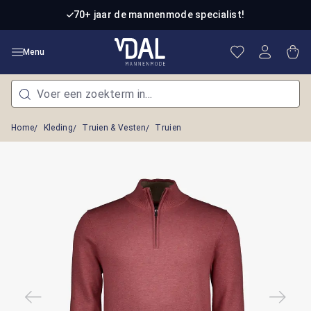
Ga naar de hoofdinhoud
70+ jaar de mannenmode specialist!
Je hebt 0 item
Win
Menu
Home
Kleding
Truien & Vesten
Truien
Afbeeldingengalerij overslaan