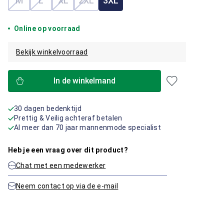
M
L
XL
2XL
3XL
(Deze optie is momenteel niet beschikbaar.)
(Deze optie is momenteel niet beschikbaar.)
(Deze optie is momenteel niet beschikbaar.)
(Deze optie is momenteel niet beschik
Online op voorraad
Bekijk winkelvoorraad
In de winkelmand
30 dagen bedenktijd
Prettig & Veilig achteraf betalen
Al meer dan 70 jaar mannenmode specialist
Heb je een vraag over dit product?
Chat met een medewerker
Neem contact op via de e-mail