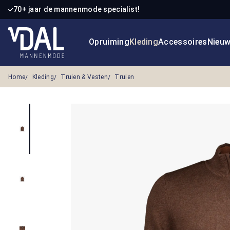
70+ jaar de mannenmode specialist!
 naar de hoofdinhoud
Ga naar de zoekopdracht
Ga naar de hoofdnavigatie
Opruiming
Kleding
Accessoires
Nieu
Home
Kleding
Truien & Vesten
Truien
Afbeeldingengalerij overslaan