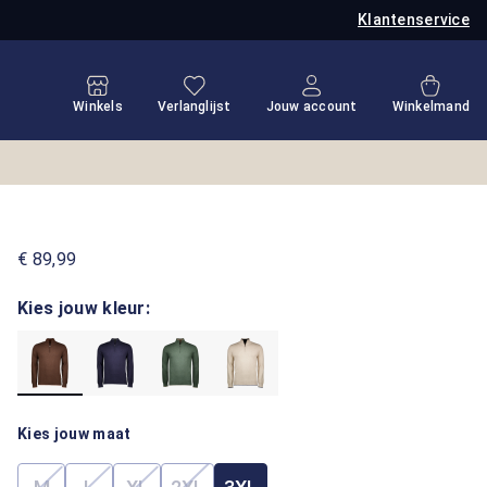
Klantenservice
Je hebt 0 items op je verlanglijstje
Winkel
Winkels
Verlanglijst
Jouw account
Winkelmand
€ 89,99
Kies jouw kleur:
Kies jouw maat