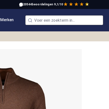
20544
beoordelingen
9,1/10
w
Merken