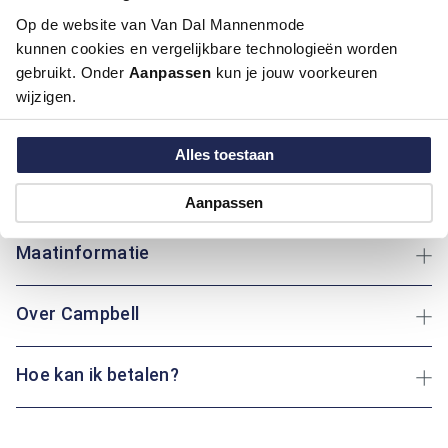
Op de website van Van Dal Mannenmode
Deze trui van Campbell combineert een modern fit pasvorm
kunnen cookies en vergelijkbare technologieën worden
met een hoogwaardige samenstelling van katoen, polyamide
gebruikt. Onder
Aanpassen
kun je jouw voorkeuren
en elastaan. Deze materialen zorgen voor flexibiliteit,
wijzigen.
comfort en duurzaamheid, ideaal voor dagelijks gebruik. De
trui is voorzien van een praktische ritssluiting, waardoor je
eenvoudig de kraag kunt aanpassen aan jouw voorkeur. Of je
Alles toestaan
nu een wandeling maakt of een boek leest op de bank: deze
trui biedt altijd het gewenste comfort.
Aanpassen
Maatinformatie
Over Campbell
Hoe kan ik betalen?