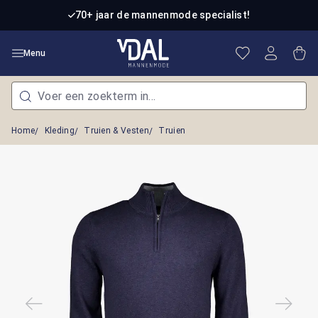
Ga naar de hoofdinhoud
70+ jaar de mannenmode specialist!
Je hebt 0 item
Win
Menu
Home
Kleding
Truien & Vesten
Truien
Afbeeldingengalerij overslaan