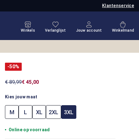
Klantenservice
Je hebt 0 items op je verlanglijstje
Winkel
Winkels
Verlanglijst
Jouw account
Winkelmand
-50%
€ 89,99
€ 45,00
Kies jouw maat
M
L
XL
2XL
3XL
Online op voorraad