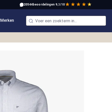
20544
beoordelingen
9,1/10
w
Merken