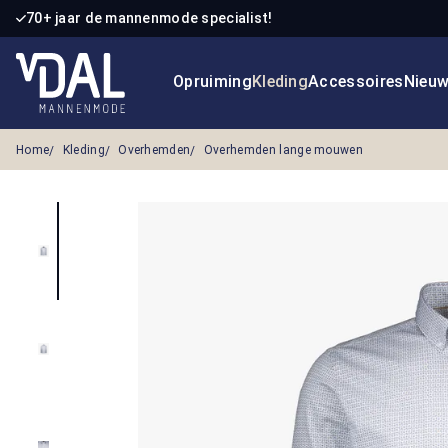
70+ jaar de mannenmode specialist!
 naar de hoofdinhoud
Ga naar de zoekopdracht
Ga naar de hoofdnavigatie
Opruiming
Kleding
Accessoires
Nieu
Home
Kleding
Overhemden
Overhemden lange mouwen
Afbeeldingengalerij overslaan