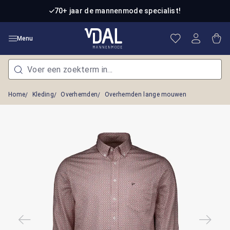
Ga naar de hoofdinhoud
70+ jaar de mannenmode specialist!
Je hebt 0 item
Win
Menu
Home
Kleding
Overhemden
Overhemden lange mouwen
Afbeeldingengalerij overslaan