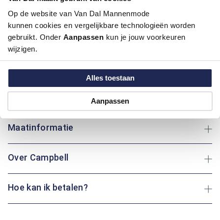
Pasvorm:
Regular Fit
Op de website van Van Dal Mannenmode
Motief:
Grafisch motief
kunnen cookies en vergelijkbare technologieën worden
gebruikt. Onder
Aanpassen
kun je jouw voorkeuren
Dit overhemd van Campbell heeft een button-down boord en
wijzigen.
een regular fit pasvorm, perfect voor dagelijks gebruik. Het
grafische patroon voegt een uniek element toe, terwijl het
Alles toestaan
katoen zorgt voor comfort en ademend vermogen. Of je nu
een wandeling maakt of thuis ontspant: dit overhemd biedt
altijd gemak en stijl.
Aanpassen
Maatinformatie
Over Campbell
Hoe kan ik betalen?