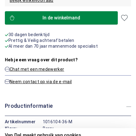
Bekijk winkelvoorraad
In de winkelmand
30 dagen bedenktijd
Prettig & Veilig achteraf betalen
Al meer dan 70 jaar mannenmode specialist
Heb je een vraag over dit product?
Chat met een medewerker
Neem contact op via de e-mail
Productinformatie
Artikelnummer
1016104-36-M
Kleur:
Berry
Van Dal maakt gebruik van cookies
Materiaal:
100% Katoen