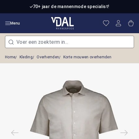
Ga naar de hoofdinhoud
70+ jaar de mannenmode specialist!
Je hebt 0 item
Win
Menu
Home
Kleding
Overhemden
Korte mouwen overhemden
Afbeeldingengalerij overslaan