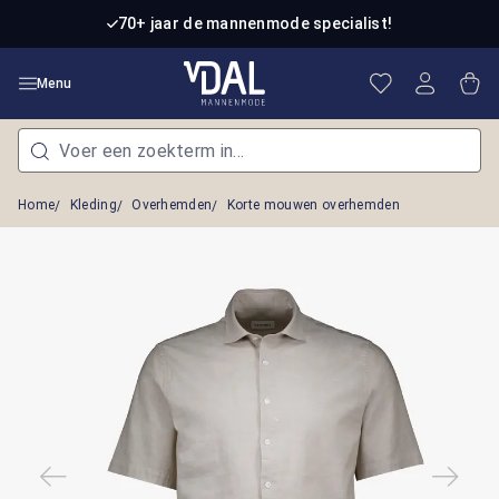
Ga naar de hoofdinhoud
70+ jaar de mannenmode specialist!
Je hebt 0 item
Win
Menu
Home
Kleding
Overhemden
Korte mouwen overhemden
Afbeeldingengalerij overslaan