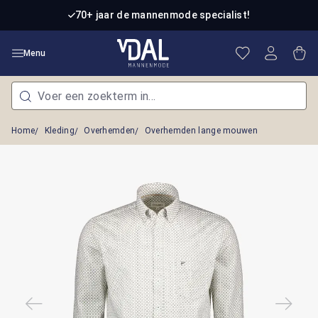
Ga naar de hoofdinhoud
70+ jaar de mannenmode specialist!
Je hebt 0 item
Win
Menu
Home
Kleding
Overhemden
Overhemden lange mouwen
Afbeeldingengalerij overslaan