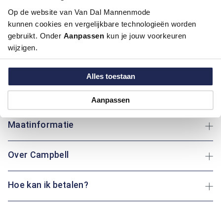
Op de website van Van Dal Mannenmode
Dit modern fit overhemd van Campbell combineert een
kunnen cookies en vergelijkbare technologieën worden
verfijnd ontwerp met draagcomfort. Het speelse
gebruikt. Onder
Aanpassen
kun je jouw voorkeuren
rondjesmotief in een stijlvolle mix van bruin en blauw geeft
wijzigen.
het overhemd een eigentijdse uitstraling. Gemaakt van 100%
katoen voor een ademende en comfortabele pasvorm. De
klassieke boord, het borstzakje en het subtiele merklogo op
Alles toestaan
de borst maken het geheel compleet. Ideaal voor een
verzorgde casual of zakelijke outfit.
Aanpassen
Maatinformatie
Over Campbell
Hoe kan ik betalen?