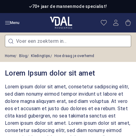
Ga naar de hoofdinhoud
70+ jaar de mannenmode specialist!
Je hebt 0 item
Win
Menu
Home
Blog
Kledingtips
Hoe draag je overhemd
Lorem Ipsum dolor sit amet
Lorem ipsum dolor sit amet, consetetur sadipscing elitr,
sed diam nonumy eirmod tempor invidunt ut labore et
dolore magna aliquyam erat, sed diam voluptua. At vero
eos et accusam et justo duo dolores et ea rebum. Stet
clita kasd gubergren, no sea takimata sanctus est
Lorem ipsum dolor sit amet. Lorem ipsum dolor sit amet,
consetetur sadipscing elitr, sed diam nonumy eirmod