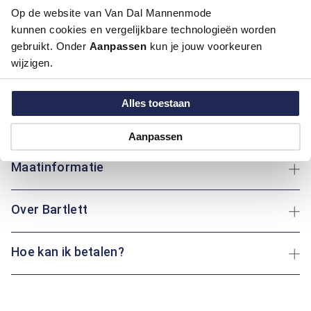
Deze regular fit trui van Bartlett combineert tijdloze klasse
Op de website van Van Dal Mannenmode
met draaggemak. Gemaakt van 100% katoen voelt de trui
kunnen cookies en vergelijkbare technologieën worden
zacht en ademend aan, ideaal voor dagelijks gebruik. Het
gebruikt. Onder
Aanpassen
kun je jouw voorkeuren
ruitmotief geeft het geheel een stijlvolle uitstraling, terwijl de
wijzigen.
klassieke boord met ritssluiting zorgt voor een praktische en
verzorgde afwerking. Verkrijgbaar in de kleuren blauw, geel en
groen sluit deze trui perfect aan bij uiteenlopende stijlen.
Alles toestaan
Draag ‘m over een overhemd of onder een jas – met deze trui
zit je altijd goed.
Aanpassen
Maatinformatie
Over Bartlett
Hoe kan ik betalen?