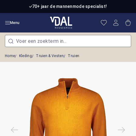
Ga naar de hoofdinhoud
70+ jaar de mannenmode specialist!
Je hebt 0 item
Win
Menu
Home
Kleding
Truien & Vesten
Truien
Afbeeldingengalerij overslaan