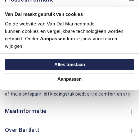
Van Dal maakt gebruik van cookies
Artikelnummer
1016141-92-M
Kleur:
Oranje
Op de website van Van Dal Mannenmode
Materiaal:
80% Katoen / 20% Polyester
kunnen cookies en vergelijkbare technologieën worden
Pasvorm:
Regular Fit
gebruikt. Onder
Aanpassen
kun je jouw voorkeuren
Motief:
Strepen motief
wijzigen.
Deze polo van Bartlett biedt een regular fit pasvorm voor
Alles toestaan
optimaal comfort. De combinatie van katoen en polyester
zorgt voor duurzaamheid en ademend vermogen, ideaal voor
Aanpassen
dagelijks gebruik. Het gestreepte patroon voegt een levendige
uitstraling toe aan je garderobe. Of je nu een wandeling maakt
of thuis ontspant: dit kledingstuk biedt altijd comfort en stijl.
Maatinformatie
Over Bartlett