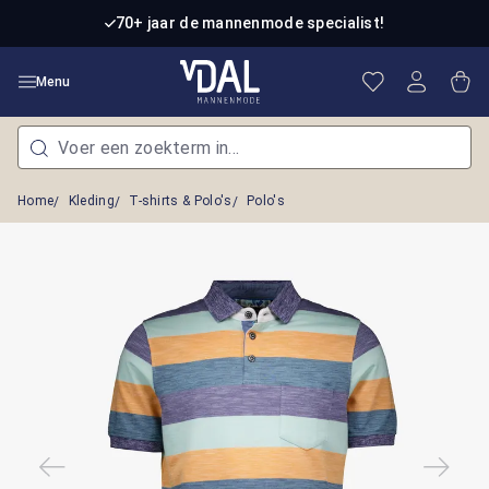
Ga naar de hoofdinhoud
70+ jaar de mannenmode specialist!
Je hebt 0 item
Win
Menu
Home
Kleding
T-shirts & Polo's
Polo's
Afbeeldingengalerij overslaan