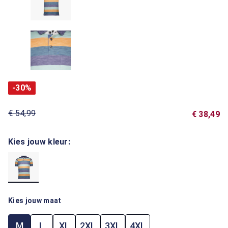
-30%
€ 54,99
€ 38,49
Kies jouw kleur:
Kies jouw maat
M
L
XL
2XL
3XL
4XL