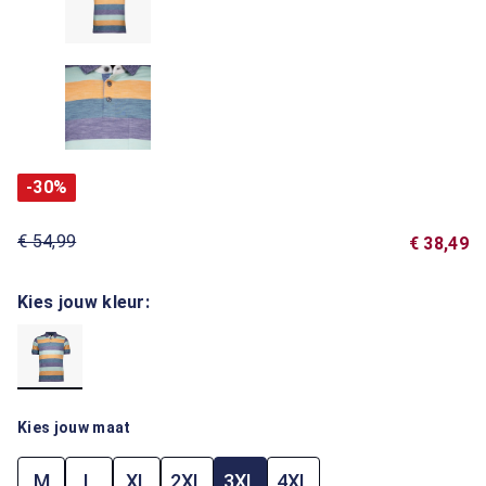
-30%
€ 54,99
€ 38,49
Kies jouw kleur:
Kies jouw maat
M
L
XL
2XL
3XL
4XL