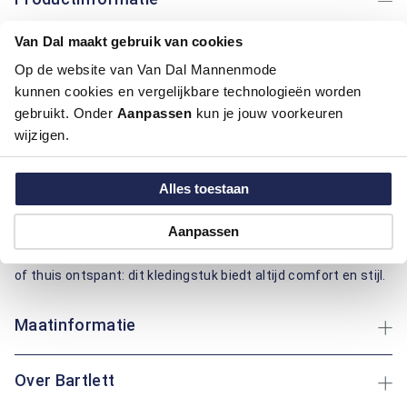
Van Dal maakt gebruik van cookies
Artikelnummer
1016141-92-3XL
Kleur:
Oranje
Op de website van Van Dal Mannenmode
Materiaal:
80% Katoen / 20% Polyester
kunnen cookies en vergelijkbare technologieën worden
Pasvorm:
Regular Fit
gebruikt. Onder
Aanpassen
kun je jouw voorkeuren
Motief:
Strepen motief
wijzigen.
Deze polo van Bartlett biedt een regular fit pasvorm voor
Alles toestaan
optimaal comfort. De combinatie van katoen en polyester
zorgt voor duurzaamheid en ademend vermogen, ideaal voor
Aanpassen
dagelijks gebruik. Het gestreepte patroon voegt een levendige
uitstraling toe aan je garderobe. Of je nu een wandeling maakt
of thuis ontspant: dit kledingstuk biedt altijd comfort en stijl.
Maatinformatie
Over Bartlett