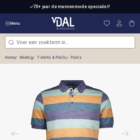
Ga naar de hoofdinhoud
70+ jaar de mannenmode specialist!
Je hebt 0 item
Win
Menu
Home
Kleding
T-shirts & Polo's
Polo's
Afbeeldingengalerij overslaan