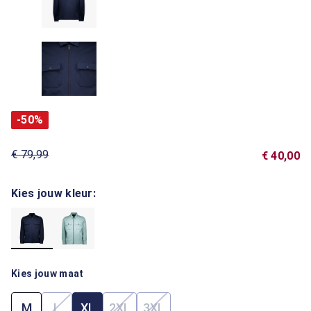
-50%
€ 79,99
€ 40,00
Kies jouw kleur:
Kies jouw maat
M
L
XL
2XL
3XL