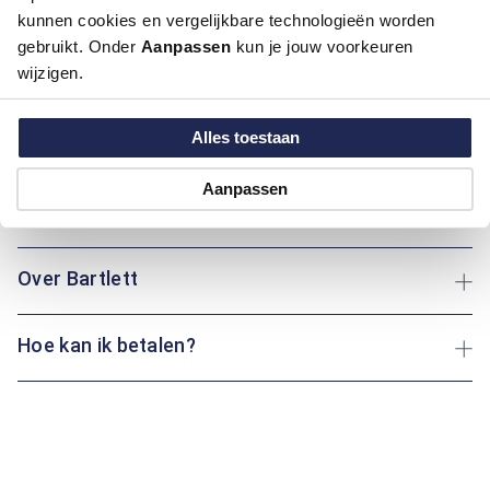
kunnen cookies en vergelijkbare technologieën worden
gebruikt. Onder
Aanpassen
kun je jouw voorkeuren
Artikelnummer
1016308-20-XL
wijzigen.
Kleur:
Blauw/Navy
Materiaal:
76% Katoen / 20% Polyester / 4% Lycra
Pasvorm:
Regular Fit
Alles toestaan
Motief:
Uni motief
Aanpassen
Maatinformatie
Over Bartlett
Hoe kan ik betalen?