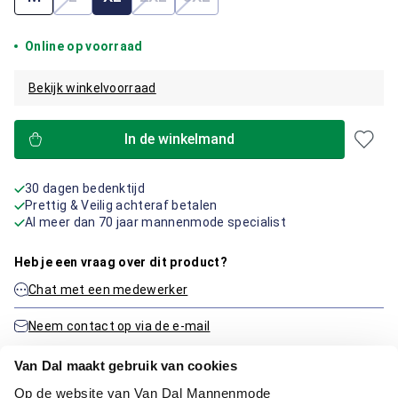
(Deze optie is momenteel niet beschikbaar.)
(Deze optie is momenteel niet beschik
(Deze optie is momenteel niet 
Online op voorraad
Bekijk winkelvoorraad
In de winkelmand
30 dagen bedenktijd
Prettig & Veilig achteraf betalen
Al meer dan 70 jaar mannenmode specialist
Heb je een vraag over dit product?
Chat met een medewerker
Neem contact op via de e-mail
Van Dal maakt gebruik van cookies
Op de website van Van Dal Mannenmode
Productinformatie