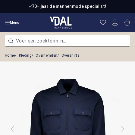
Ga naar de hoofdinhoud
70+ jaar de mannenmode specialist!
Je hebt 0 item
Win
Menu
Home
Kleding
Overhemden
Overshirts
Afbeeldingengalerij overslaan