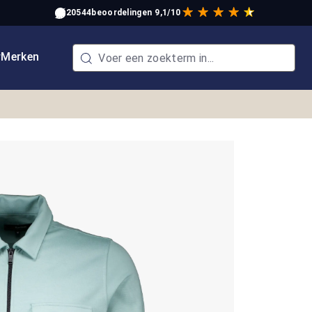
20544
beoordelingen
9,1/10
w
Merken