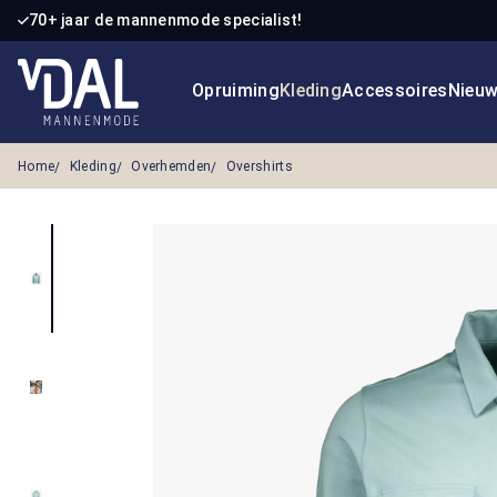
70+ jaar de mannenmode specialist!
 naar de hoofdinhoud
Ga naar de zoekopdracht
Ga naar de hoofdnavigatie
Opruiming
Kleding
Accessoires
Nieu
Home
Kleding
Overhemden
Overshirts
Afbeeldingengalerij overslaan