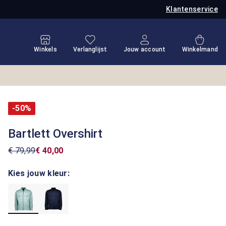
Klantenservice
Je hebt 0 items op je verlanglijstje
Winkel
Winkels
Verlanglijst
Jouw account
Winkelmand
-50%
Bartlett Overshirt
€ 79,99
€ 40,00
Kies jouw kleur: