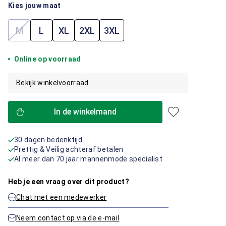
Kies jouw maat
M
L
XL
2XL
3XL
(Deze optie is momenteel niet beschikbaar.)
Online op voorraad
Bekijk winkelvoorraad
In de winkelmand
30 dagen bedenktijd
Prettig & Veilig achteraf betalen
Al meer dan 70 jaar mannenmode specialist
Heb je een vraag over dit product?
Chat met een medewerker
Neem contact op via de e-mail