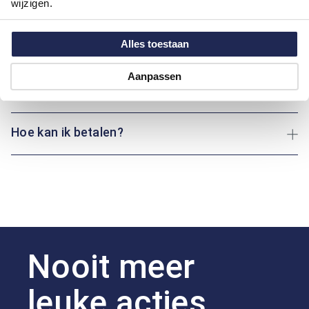
wijzigen.
Motief:
All over motief
Alles toestaan
Maatinformatie
Aanpassen
Over Bartlett
Hoe kan ik betalen?
Nooit meer
leuke acties