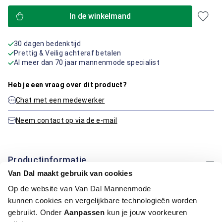
In de winkelmand
30 dagen bedenktijd
Prettig & Veilig achteraf betalen
Al meer dan 70 jaar mannenmode specialist
Heb je een vraag over dit product?
Chat met een medewerker
Neem contact op via de e-mail
Productinformatie
Van Dal maakt gebruik van cookies
Artikelnummer
1016313-21-M
Op de website van Van Dal Mannenmode
Kleur:
Blauw/Navy, Midden Blauw
kunnen cookies en vergelijkbare technologieën worden
Materiaal:
100% Katoen
gebruikt. Onder
Aanpassen
kun je jouw voorkeuren
Pasvorm:
Regular Fit