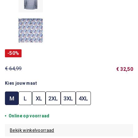
-50%
€ 64,99
€ 32,50
Kies jouw maat
M
L
XL
2XL
3XL
4XL
Online op voorraad
Bekijk winkelvoorraad