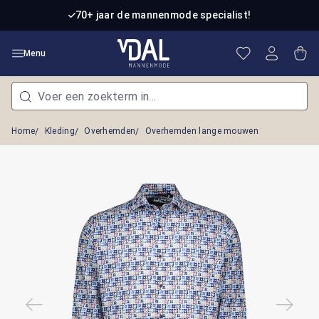
Ga naar de hoofdinhoud
70+ jaar de mannenmode specialist!
Je hebt 0 item
Win
Menu
Home
Kleding
Overhemden
Overhemden lange mouwen
Afbeeldingengalerij overslaan