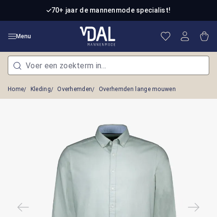
Ga naar de hoofdinhoud
70+ jaar de mannenmode specialist!
Je hebt 0 item
Win
Menu
Home
Kleding
Overhemden
Overhemden lange mouwen
Afbeeldingengalerij overslaan