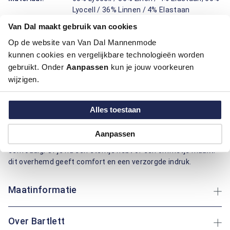
Lyocell / 36% Linnen / 4% Elastaan
Pasvorm:
Regular Fit
Van Dal maakt gebruik van cookies
Motief:
Uni motief
Op de website van Van Dal Mannenmode
kunnen cookies en vergelijkbare technologieën worden
Dit overhemd lange mouw van Bartlett voelt prettig aan en
gebruikt. Onder
Aanpassen
kun je jouw voorkeuren
draagt soepel. De button-down boord blijft netjes zitten,
wijzigen.
terwijl de regular fit pasvorm ruimte geeft bij schouders en
taille. De effen print oogt rustig en combineert makkelijk. De
combinatie van lyocell, linnen en elastaan zorgen voor een
Alles toestaan
luchtig gevoel, goede vochtopname, minder kreuk en extra
bewegingsvrijheid, handig tijdens een lange dag. De
Aanpassen
knoopsluiting en manchetten maken aan- en uittrekken
eenvoudig. Of je nu een etentje hebt of een ommetje maakt:
dit overhemd geeft comfort en een verzorgde indruk.
Maatinformatie
Over Bartlett