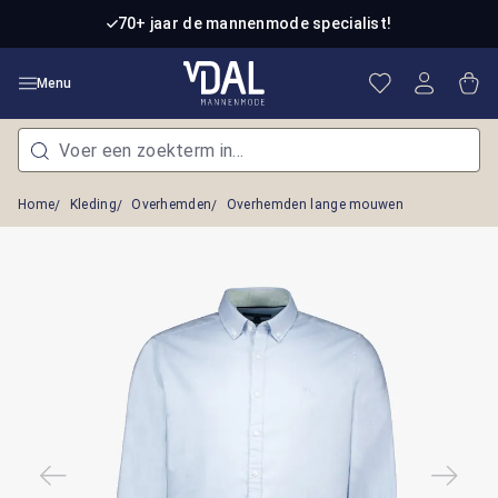
Ga naar de hoofdinhoud
70+ jaar de mannenmode specialist!
Je hebt 0 item
Win
Menu
Home
Kleding
Overhemden
Overhemden lange mouwen
Afbeeldingengalerij overslaan