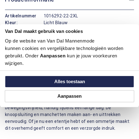
Artikelnummer
1016292-22-2XL
Kleur:
Licht Blauw
Materiaal:
60% Lyocell / 36% Linen / 4% Elastaan, 60%
Van Dal maakt gebruik van cookies
Lyocell / 36% Linnen / 4% Elastaan
Op de website van Van Dal Mannenmode
Pasvorm:
Regular Fit
kunnen cookies en vergelijkbare technologieën worden
Motief:
Uni motief
gebruikt. Onder
Aanpassen
kun je jouw voorkeuren
wijzigen.
Dit overhemd lange mouw van Bartlett voelt prettig aan en
draagt soepel. De button-down boord blijft netjes zitten,
terwijl de regular fit pasvorm ruimte geeft bij schouders en
Alles toestaan
taille. De effen print oogt rustig en combineert makkelijk. De
combinatie van lyocell, linnen en elastaan zorgen voor een
Aanpassen
luchtig gevoel, goede vochtopname, minder kreuk en extra
bewegingsvrijheid, handig tijdens een lange dag. De
knoopsluiting en manchetten maken aan- en uittrekken
eenvoudig. Of je nu een etentje hebt of een ommetje maakt:
dit overhemd geeft comfort en een verzorgde indruk.