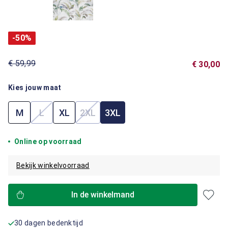
-50%
€ 59,99
€ 30,00
Kies jouw maat
M
L
XL
2XL
3XL
(Deze optie is momenteel niet beschikbaar.)
(Deze optie is momenteel niet beschik
Online op voorraad
Bekijk winkelvoorraad
In de winkelmand
30 dagen bedenktijd