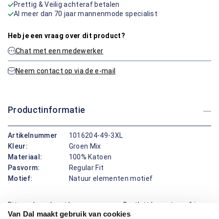
Prettig & Veilig achteraf betalen
Al meer dan 70 jaar mannenmode specialist
Heb je een vraag over dit product?
Chat met een medewerker
Neem contact op via de e-mail
Productinformatie
Artikelnummer
1016204-49-3XL
Kleur:
Groen Mix
Materiaal:
100% Katoen
Pasvorm:
Regular Fit
Motief:
Natuur elementen motief
Dit overhemd met lange mouw van Bartlett brengt een frisse,
Van Dal maakt gebruik van cookies
verzorgde uitstraling met een klassieke boord en een