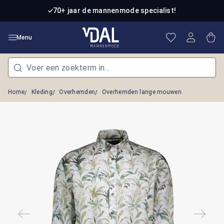
Ga naar de hoofdinhoud
70+ jaar de mannenmode specialist!
Je hebt 0 item
Win
Menu
Home
Kleding
Overhemden
Overhemden lange mouwen
Afbeeldingengalerij overslaan