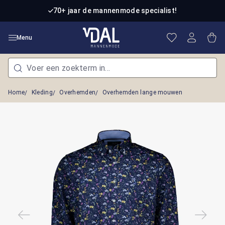
Ga naar de hoofdinhoud
70+ jaar de mannenmode specialist!
Je hebt 0 item
Win
Menu
Home
Kleding
Overhemden
Overhemden lange mouwen
Afbeeldingengalerij overslaan