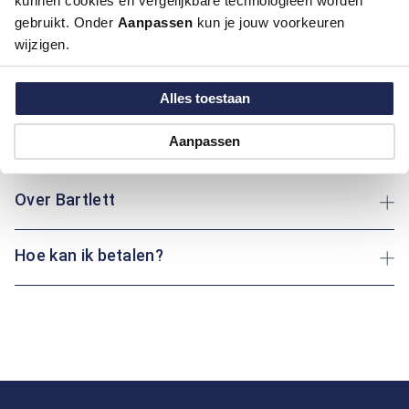
kunnen cookies en vergelijkbare technologieën worden
aangenaam draagcomfort en is ideaal voor dagelijks gebruik.
gebruikt. Onder
Aanpassen
kun je jouw voorkeuren
De natuurprint voegt een vleugje levendigheid toe, perfect
wijzigen.
voor een frisse uitstraling. Of je nu een wandeling maakt of
een dagje uit plant: dit kledingstuk houdt je stijlvol en
comfortabel.
Alles toestaan
Aanpassen
Maatinformatie
Over Bartlett
Hoe kan ik betalen?