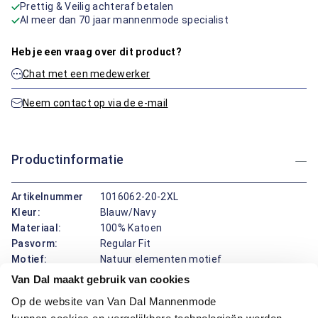
Prettig & Veilig achteraf betalen
Al meer dan 70 jaar mannenmode specialist
Heb je een vraag over dit product?
Chat met een medewerker
Neem contact op via de e-mail
Productinformatie
Artikelnummer
1016062-20-2XL
Kleur:
Blauw/Navy
Materiaal:
100% Katoen
Pasvorm:
Regular Fit
Motief:
Natuur elementen motief
Van Dal maakt gebruik van cookies
Dit overhemd van Bartlett biedt een button-down boord en
Op de website van Van Dal Mannenmode
een regular fit pasvorm. Het katoen zorgt voor een