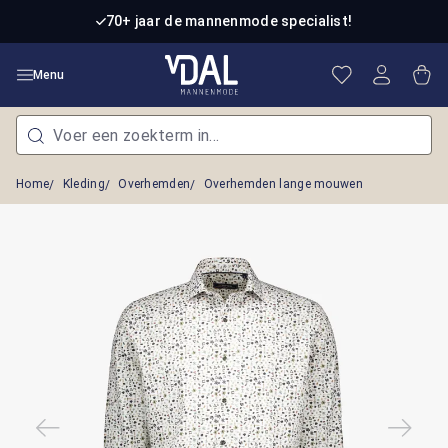
Ga naar de hoofdinhoud
70+ jaar de mannenmode specialist!
Je hebt 0 item
Win
Menu
Home
Kleding
Overhemden
Overhemden lange mouwen
Afbeeldingengalerij overslaan