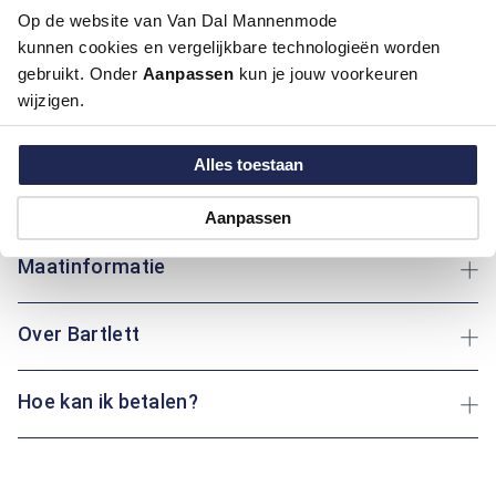
Dit regular fit overhemd van Bartlett in een warme
Op de website van Van Dal Mannenmode
middengroene tint is een stijlvolle aanvulling op je garderobe.
kunnen cookies en vergelijkbare technologieën worden
Het verfijnde allover motief geeft het shirt karakter zonder te
gebruikt. Onder
Aanpassen
kun je jouw voorkeuren
opvallend te zijn, waardoor het geschikt is voor zowel werk
wijzigen.
als vrije tijd. Gemaakt van 100% katoen, voelt het overhemd
zacht en comfortabel aan op de huid. De klassieke boord en
knoopsluiting zorgen voor een nette, tijdloze uitstraling.
Alles toestaan
Draag het met een chino of jeans en je bent klaar voor elke
gelegenheid.
Aanpassen
Maatinformatie
Over Bartlett
Hoe kan ik betalen?