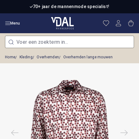
Ga naar de hoofdinhoud
70+ jaar de mannenmode specialist!
Je hebt 0 item
Win
Menu
Home
Kleding
Overhemden
Overhemden lange mouwen
Afbeeldingengalerij overslaan