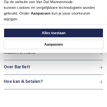
Op de website van Van Dal Mannenmode
Dit overhemd van Bartlett combineert een eigentijdse
kunnen cookies en vergelijkbare technologieën worden
uitstraling met een comfortabele regular fit pasvorm. Het
opvallende all-overmotief in midden groen en rood geeft dit
gebruikt. Onder
Aanpassen
kun je jouw voorkeuren
model een levendige en moderne look. Gemaakt van 100%
wijzigen.
katoen biedt het overhemd een prettig draagcomfort en
ademend vermogen. Afgewerkt met een klassieke boord en
Alles toestaan
knoopsluiting is dit overhemd geschikt voor zowel een nette
als een casual gelegenheid.
Aanpassen
Maatinformatie
Over Bartlett
Hoe kan ik betalen?