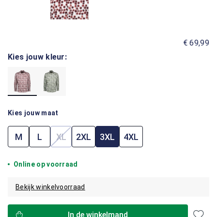
€ 69,99
Kies jouw kleur:
Kies jouw maat
M
L
XL
2XL
3XL
4XL
(Deze optie is momenteel niet beschikbaar.)
Online op voorraad
Bekijk winkelvoorraad
In de winkelmand