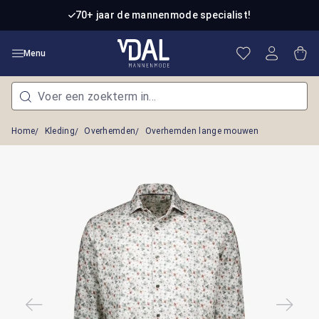
Ga naar de hoofdinhoud
70+ jaar de mannenmode specialist!
Je hebt 0 item
Win
Menu
Home
Kleding
Overhemden
Overhemden lange mouwen
Afbeeldingengalerij overslaan