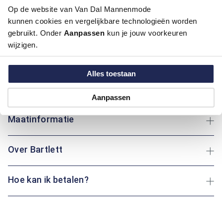
Breng kleur in je garderobe met dit regular fit overhemd van
Op de website van Van Dal Mannenmode
Bartlett in een frisse lila tint. Het overhemd is gemaakt van
kunnen cookies en vergelijkbare technologieën worden
hoogwaardig katoen, wat zorgt voor een aangenaam
gebruikt. Onder
Aanpassen
kun je jouw voorkeuren
draagcomfort en een verzorgde uitstraling. Het blokjesmotief
wijzigen.
geeft het geheel een speelse, maar nette uitstraling.
Afgewerkt met een klassieke boord, knoopsluiting en een
praktisch borstzakje, is dit overhemd zowel geschikt voor
Alles toestaan
zakelijke als informele gelegenheden. Een veelzijdig item met
karakter.
Aanpassen
Maatinformatie
Over Bartlett
Hoe kan ik betalen?