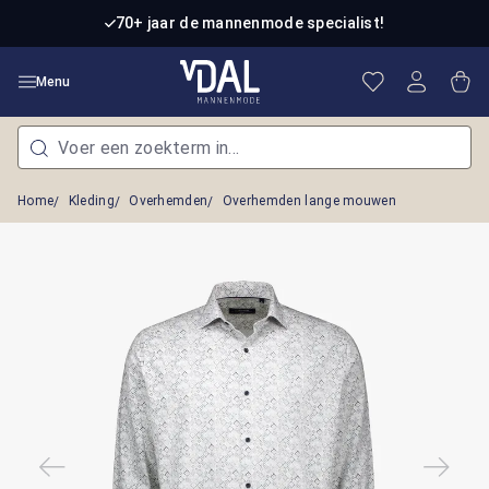
Ga naar de hoofdinhoud
70+ jaar de mannenmode specialist!
Je hebt 0 item
Win
Menu
Home
Kleding
Overhemden
Overhemden lange mouwen
Afbeeldingengalerij overslaan