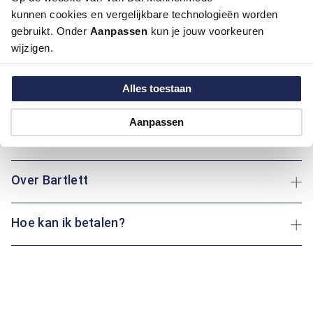
kunnen cookies en vergelijkbare technologieën worden
Dit overhemd van Bartlett biedt een comfortabele regular fit
gebruikt. Onder
Aanpassen
kun je jouw voorkeuren
pasvorm, perfect voor dagelijks gebruik. De button-down
wijzigen.
boord voegt een klassieke uitstraling toe, terwijl het katoen
zorgt voor ademend draagcomfort. Of je nu een wandeling
maakt of geniet van een rustige dag thuis: dit kledingstuk
Alles toestaan
biedt altijd het juiste comfort.
Aanpassen
Maatinformatie
Over Bartlett
Hoe kan ik betalen?