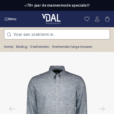
Ga naar de hoofdinhoud
70+ jaar de mannenmode specialist!
Je hebt 0 item
Win
Menu
Home
Kleding
Overhemden
Overhemden lange mouwen
Afbeeldingengalerij overslaan