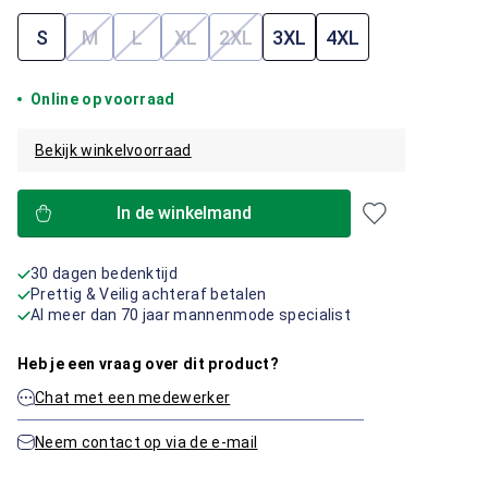
S
M
L
XL
2XL
3XL
4XL
(Deze optie is momenteel niet beschikbaar.)
(Deze optie is momenteel niet beschikbaar.)
(Deze optie is momenteel niet beschik
(Deze optie is momenteel niet b
Online op voorraad
Bekijk winkelvoorraad
In de winkelmand
30 dagen bedenktijd
Prettig & Veilig achteraf betalen
Al meer dan 70 jaar mannenmode specialist
Heb je een vraag over dit product?
Chat met een medewerker
Neem contact op via de e-mail