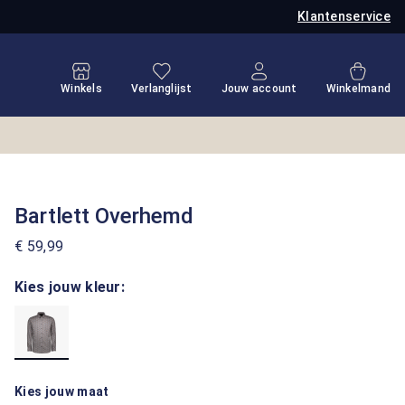
Klantenservice
Je hebt 0 items op je verlanglijstje
Winkel
Winkels
Verlanglijst
Jouw account
Winkelmand
Bartlett Overhemd
€ 59,99
Kies jouw kleur:
Kies jouw maat