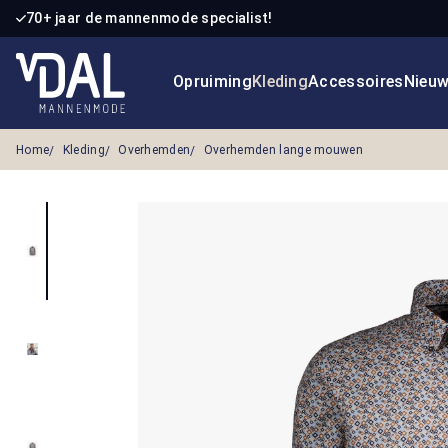
70+ jaar de mannenmode specialist!
 naar de hoofdinhoud
Ga naar de zoekopdracht
Ga naar de hoofdnavigatie
Opruiming
Kleding
Accessoires
Nieu
Home
Kleding
Overhemden
Overhemden lange mouwen
Afbeeldingengalerij overslaan