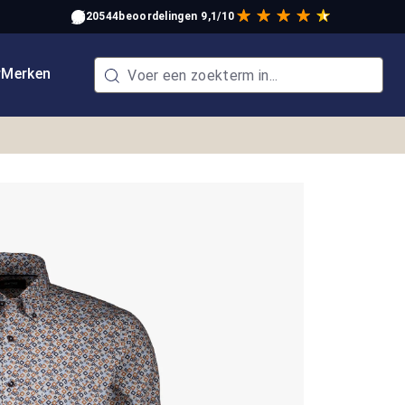
20544
beoordelingen
9,1/10
w
Merken