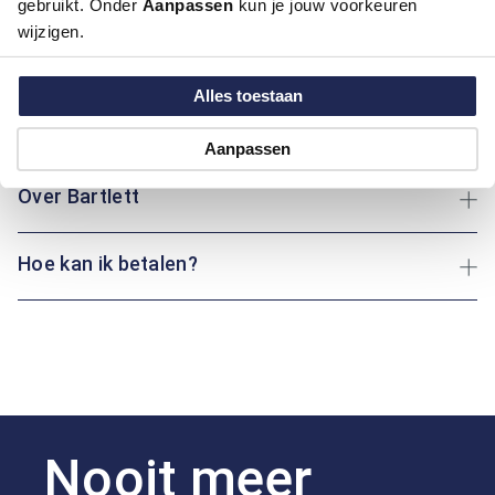
gebruikt. Onder
Aanpassen
kun je jouw voorkeuren
het motief zorgt voor een speelse maar stijlvolle twist. Een
wijzigen.
overhemd dat perfect past bij zowel een casual jeans als een
nette chino.
Alles toestaan
Maatinformatie
Aanpassen
Over Bartlett
Hoe kan ik betalen?
Nooit meer