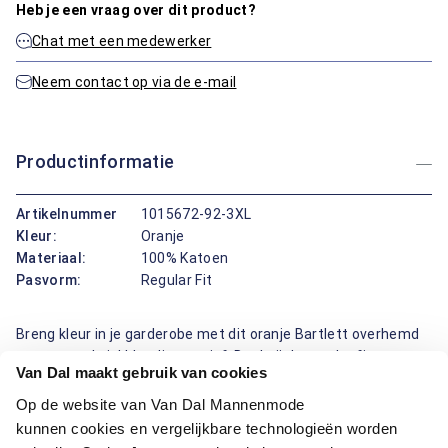
Heb je een vraag over dit product?
Chat met een medewerker
Neem contact op via de e-mail
Productinformatie
Artikelnummer
1015672-92-3XL
Kleur:
Oranje
Materiaal:
100% Katoen
Pasvorm:
Regular Fit
Breng kleur in je garderobe met dit oranje Bartlett overhemd
met een subtiel blaadjesmotief. Dankzij de regular fit
Van Dal maakt gebruik van cookies
pasvorm zit het overhemd comfortabel zonder in te leveren
op een verzorgde uitstraling. Gemaakt van 100% katoen biedt
Op de website van Van Dal Mannenmode
dit overhemd ademend draagcomfort, ideaal voor dagelijks
kunnen cookies en vergelijkbare technologieën worden
gebruik. De borstzak voegt een praktisch detail toe, terwijl