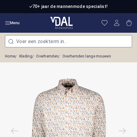
Ga naar de hoofdinhoud
70+ jaar de mannenmode specialist!
Je hebt 0 item
Win
Menu
Home
Kleding
Overhemden
Overhemden lange mouwen
Afbeeldingengalerij overslaan