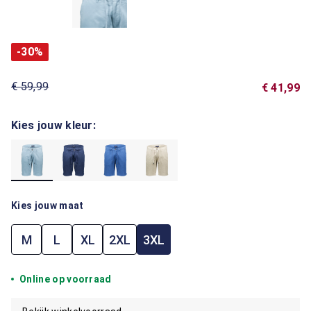
-30%
€ 59,99
€ 41,99
Kies jouw kleur:
Kies jouw maat
M
L
XL
2XL
3XL
Online op voorraad