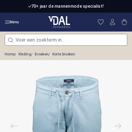
Ga naar de hoofdinhoud
70+ jaar de mannenmode specialist!
Je hebt 0 item
Win
Menu
Home
Kleding
Broeken
Korte broeken
Afbeeldingengalerij overslaan