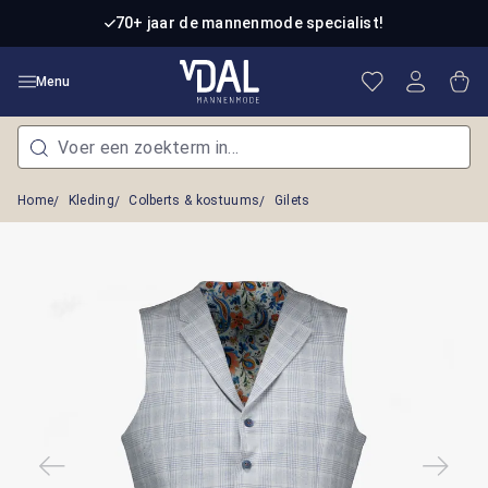
Ga naar de hoofdinhoud
70+ jaar de mannenmode specialist!
Je hebt 0 item
Win
Menu
Home
Kleding
Colberts & kostuums
Gilets
Afbeeldingengalerij overslaan