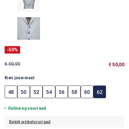
-50%
€ 99,99
€ 50,00
Kies jouw maat
48
50
52
54
56
58
60
62
Online op voorraad
Bekijk winkelvoorraad