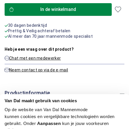
In de winkelmand
30 dagen bedenktijd
Prettig & Veilig achteraf betalen
Al meer dan 70 jaar mannenmode specialist
Heb je een vraag over dit product?
Chat met een medewerker
Neem contact op via de e-mail
Productinformatie
Van Dal maakt gebruik van cookies
Artikelnummer
1016241-22-62
Op de website van Van Dal Mannenmode
Kleur:
Licht Blauw
kunnen cookies en vergelijkbare technologieën worden
Materiaal:
50% Katoen / 50% Polyester
gebruikt. Onder
Aanpassen
kun je jouw voorkeuren
Pasvorm:
Regular Fit