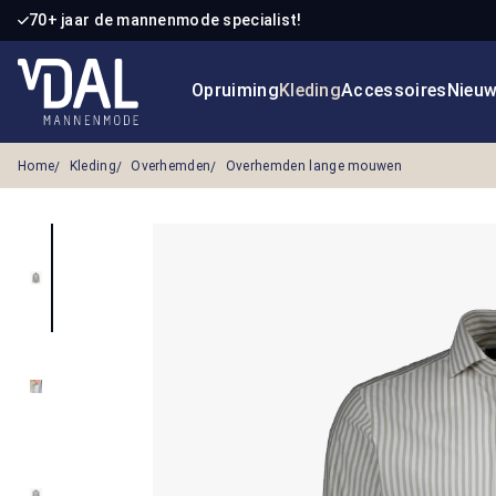
70+ jaar de mannenmode specialist!
 naar de hoofdinhoud
Ga naar de zoekopdracht
Ga naar de hoofdnavigatie
Opruiming
Kleding
Accessoires
Nieu
Home
Kleding
Overhemden
Overhemden lange mouwen
Afbeeldingengalerij overslaan