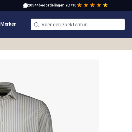
20544
beoordelingen
9,1/10
w
Merken