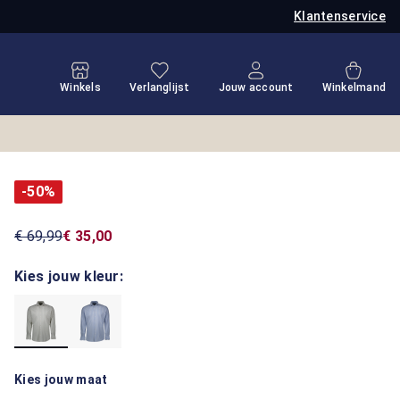
Klantenservice
Je hebt 0 items op je verlanglijstje
Winkel
Winkels
Verlanglijst
Jouw account
Winkelmand
-50%
€ 69,99
€ 35,00
Kies jouw kleur:
Kies jouw maat