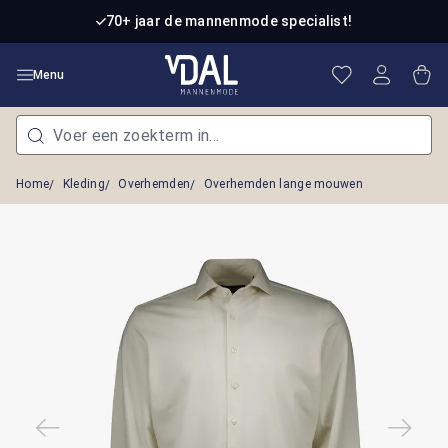
Ga naar de hoofdinhoud
70+ jaar de mannenmode specialist!
Je hebt 0 item
Win
Menu
Home
Kleding
Overhemden
Overhemden lange mouwen
Afbeeldingengalerij overslaan