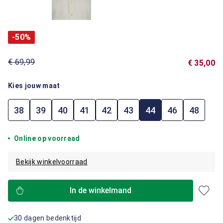
-50%
€ 69,99
€ 35,00
Kies jouw maat
38
39
40
41
42
43
44
46
48
Online op voorraad
Bekijk winkelvoorraad
In de winkelmand
30 dagen bedenktijd