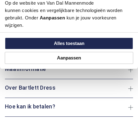
Op de website van Van Dal Mannenmode
pasvorm die prettig meebeweegt. De mix van katoen en
kunnen cookies en vergelijkbare technologieën worden
polyester voelt zacht aan, ademt goed en blijft langer mooi,
gebruikt. Onder
Aanpassen
kun je jouw voorkeuren
terwijl het ook snel droogt en makkelijk strijkt. De
wijzigen.
knoopsluiting en verstelbare manchetten maken aan- en
uittrekken eenvoudig en zorgen voor een nette afwerking. Of
je nu naar een afspraak gaat of een wandeling maakt: dit
Alles toestaan
overhemd geeft je de hele dag een verzorgde, comfortabele
basis.
Aanpassen
Maatinformatie
Over Bartlett Dress
Hoe kan ik betalen?