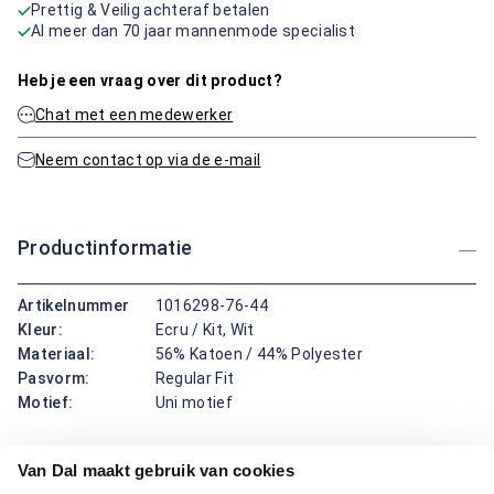
Prettig & Veilig achteraf betalen
Al meer dan 70 jaar mannenmode specialist
Heb je een vraag over dit product?
Chat met een medewerker
Neem contact op via de e-mail
Productinformatie
Artikelnummer
1016298-76-44
Kleur:
Ecru / Kit, Wit
Materiaal:
56% Katoen / 44% Polyester
Pasvorm:
Regular Fit
Motief:
Uni motief
Dit overhemd lange mouwen van Bartlett Dress biedt een
Van Dal maakt gebruik van cookies
klassieke boord, een rustige uitstraling en een regular fit