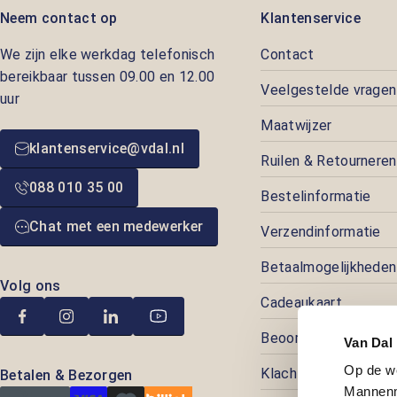
Neem contact op
Klantenservice
We zijn elke werkdag telefonisch
Contact
bereikbaar tussen 09.00 en 12.00
Veelgestelde vragen
uur
Maatwijzer
klantenservice@vdal.nl
Ruilen & Retourneren
088 010 35 00
Bestelinformatie
Chat met een medewerker
Verzendinformatie
Betaalmogelijkheden
Volg ons
Cadeaukaart
Beoordelingen
Van Dal
Op de w
Klachtenafhandeling
Betalen & Bezorgen
Mannenm