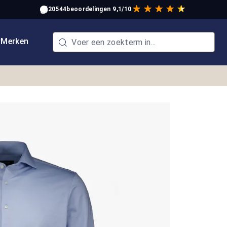
20544
beoordelingen
9,1/10
w
Merken