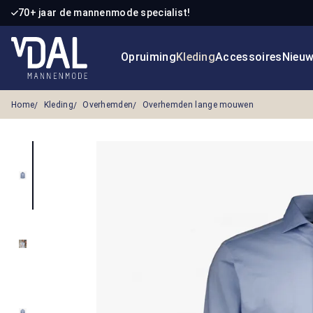
70+ jaar de mannenmode specialist!
 naar de hoofdinhoud
Ga naar de zoekopdracht
Ga naar de hoofdnavigatie
Opruiming
Kleding
Accessoires
Nieu
Home
Kleding
Overhemden
Overhemden lange mouwen
Afbeeldingengalerij overslaan