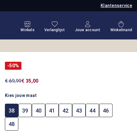
Klantenservice
Je hebt 0 items op je verlanglijstje
Winkel
Winkels
Verlanglijst
Jouw account
Winkelmand
-50%
€ 69,99
€ 35,00
Kies jouw maat
38
39
40
41
42
43
44
46
48