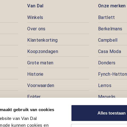
Van Dal
Onze merken
Winkels
Bartlett
Over ons
Berkelmans
Klantenkorting
Campbell
Koopzondagen
Casa Moda
Grote maten
Donders
Historie
Fynch-Hatton
Voorwaarden
Lerros
Folder
Marvelis
Pers
Pioneer
 maakt gebruik van cookies
Alles toestaan
ebsite van Van Dal
Prijspuzzel
ode kunnen cookies en