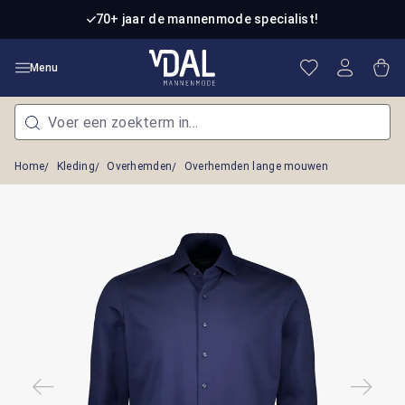
Ga naar de hoofdinhoud
70+ jaar de mannenmode specialist!
Je hebt 0 item
Win
Menu
Home
Kleding
Overhemden
Overhemden lange mouwen
Afbeeldingengalerij overslaan